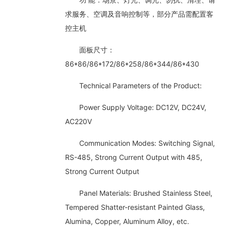
求服务、空调及音响控制等，部分产品需配置客
控主机
面板尺寸：
86*86/86*172/86*258/86*344/86*430
Technical Parameters of the Product:
Power Supply Voltage: DC12V, DC24V,
AC220V
Communication Modes: Switching Signal,
RS-485, Strong Current Output with 485,
Strong Current Output
Panel Materials: Brushed Stainless Steel,
Tempered Shatter-resistant Painted Glass,
Alumina, Copper, Aluminum Alloy, etc.