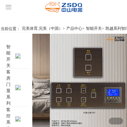
完美体育,完美（中国）
完美体育,完美（中国）
当前位置：
完美体育,完美（中国）
>
产品中心
>
智能开关
>
凯越系列智
产品中心
智
完美体育,完美（中国）
智能开关
能
开
案例展示
客房门显系列
完美体育,完美（中国）
名典系列智能开关
关
客
房
关于我们
客控系统
行业新闻
成功案例
雅典系列智能开关
标准86门显
门
显
完美体育,完美（中国）
智能家居系列
轻典系列智能开关
标准带房号门显
客控系统方案1
系
列
特色产品
怡典系列智能开关
非标定制门显
客控系统方案2
电动窗帘
客
控
系
智典系列智能开关
客控系统方案3
无线开关插座
壁龛式插卡取电