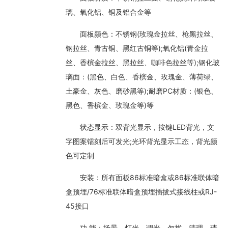
璃、氧化铝、铜及铝合金等
面板颜色：不锈钢(玫瑰金拉丝、枪黑拉丝、
钢拉丝、青古铜、黑红古铜等);氧化铝(青金拉
丝、香槟金拉丝、黑拉丝、咖啡色拉丝等);钢化玻
璃面：(黑色、白色、香槟金、玫瑰金、薄荷绿、
土豪金、灰色、磨砂黑等);耐磨PC材质：(银色、
黑色、香槟金、玫瑰金等)等
状态显示：双背光显示，按键LED背光，文
字图案镭刻后可发光;光环背光显示工态，背光颜
色可定制
安装：所有面板86标准暗盒或86标准联体暗
盒预埋/76标准联体暗盒预埋插拔式接线柱或RJ-
45接口
功 能：场景、灯光、调光、勿扰、清理、请