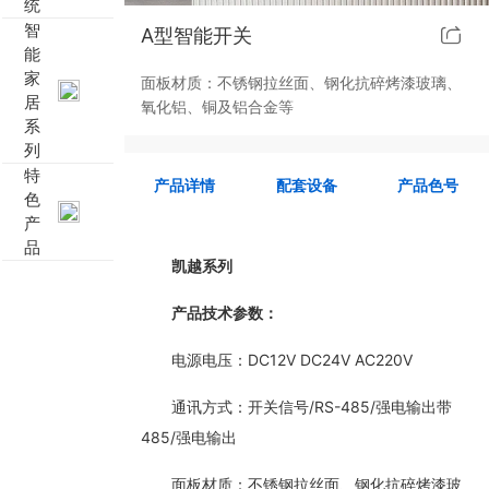
统
智
A型智能开关
靓典系列智能开关
客控系统方案4
能
家
面板材质：不锈钢拉丝面、钢化抗碎烤漆玻璃、
睿典系列智能开关
客控系统方案5
居
氧化铝、铜及铝合金等
系
列
君典系列智能开关
特
产品详情
配套设备
产品色号
色
凯越系列智能开关
产
品
完美体育,完美（中国） 智能开关
凯越系列
产品技术参数：
大板系列智能开关
电源电压：DC12V DC24V AC220V
摇杆系列智能开关
通讯方式：开关信号/RS-485/强电输出带
精雕系列智能开关
485/强电输出
面板材质：不锈钢拉丝面、钢化抗碎烤漆玻
70款的智能开关