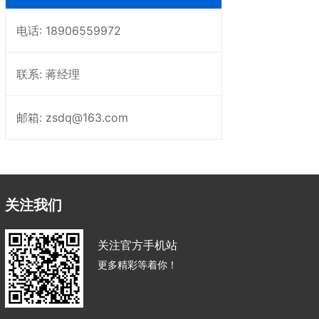
电话: 18906559972
联系: 蒋经理
邮箱: zsdq@163.com
关注我们
关注官方手机站
更多精彩等着你！