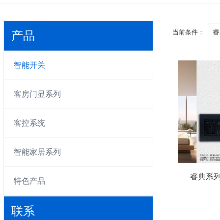
睿
当前条件：
产品
智能开关
客房门显系列
客控系统
智能家居系列
睿典系列
特色产品
联系