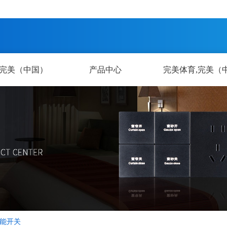
,完美（中国）
产品中心
完美体育,完美（
能开关