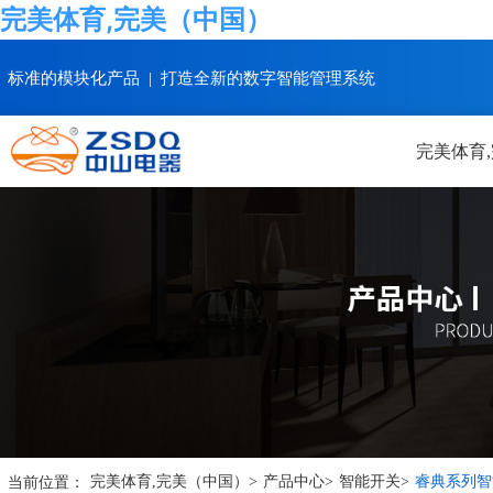
完美体育,完美（中国）
标准的模块化产品 | 打造全新的数字智能管理系统
完美体育
当前位置：
完美体育,完美（中国）
>
产品中心
>
智能开关
>
睿典系列智