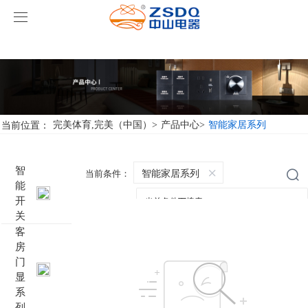
完美体育,完美（中国）
完美体育,完美（中国）
产品中心
完美体育,完美（中国）
智能开关
当前位置：
完美体育,完美（中国）
>
产品中心
>
智能家居系列
案例展示
客房门显系列
完美体育,完美（中国）
名典系列智能开关
智
智能家居系列
当前条件：
能
关于我们
客控系统
行业新闻
成功案例
雅典系列智能开关
标准86门显
开
关
完美体育,完美（中国）
智能家居系列
轻典系列智能开关
标准带房号门显
客控系统方案1
客
房
门
特色产品
怡典系列智能开关
非标定制门显
客控系统方案2
电动窗帘
显
系
智典系列智能开关
客控系统方案3
无线开关插座
壁龛式插卡取电
列