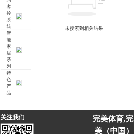
客
靓典系列智能开关
客控系统方案4
控
系
统
睿典系列智能开关
客控系统方案5
未搜索到相关结果
智
能
君典系列智能开关
家
居
凯越系列智能开关
系
列
完美体育,完美（中国） 智能开关
特
色
产
大板系列智能开关
品
摇杆系列智能开关
关注我们
完美体育,完
精雕系列智能开关
美（中国）
70款的智能开关