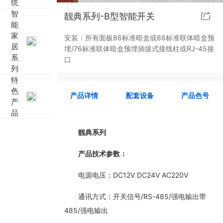
统
智
靓典系列-B型智能开关
靓典系列智能开关
客控系统方案4
能
家
安装：所有面板86标准暗盒或86标准联体暗盒预
睿典系列智能开关
客控系统方案5
居
埋/76标准联体暗盒预埋插拔式接线柱或RJ-45接
系
口
列
君典系列智能开关
特
色
凯越系列智能开关
产品详情
配套设备
产品色号
产
品
完美体育,完美（中国） 智能开关
靓典系列
大板系列智能开关
产品技术参数：
摇杆系列智能开关
电源电压：DC12V DC24V AC220V
精雕系列智能开关
通讯方式：开关信号/RS-485/强电输出带
485/强电输出
70款的智能开关