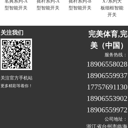
名典系列-A
摇杆系列-A
摇杆系列-B
X7系列大
型智能开关
型智能开关
型智能开关
板细框智能
开关
关注我们
完美体育,完
美（中国）
服务热线：
18906558028
18906559937
关注官方手机站
17757691130
更多精彩等着你！
18906553902
18906559972
公司地址：
浙江省台州市临海