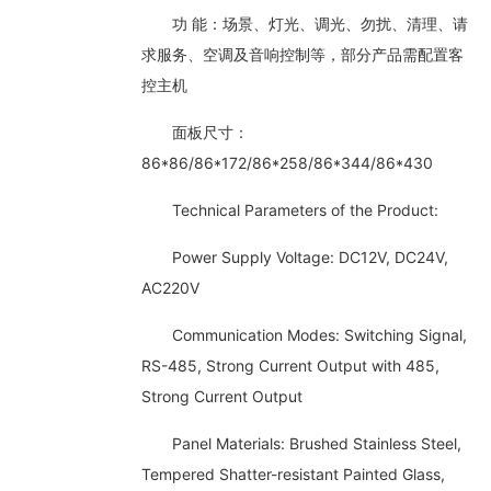
功 能：场景、灯光、调光、勿扰、清理、请
求服务、空调及音响控制等，部分产品需配置客
控主机
面板尺寸：
86*86/86*172/86*258/86*344/86*430
Technical Parameters of the Product:
Power Supply Voltage: DC12V, DC24V,
AC220V
Communication Modes: Switching Signal,
RS-485, Strong Current Output with 485,
Strong Current Output
Panel Materials: Brushed Stainless Steel,
Tempered Shatter-resistant Painted Glass,