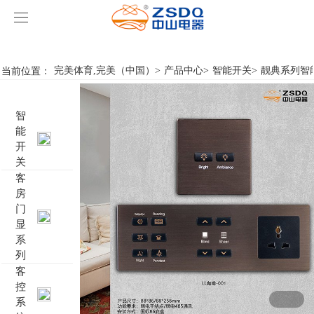
完美体育,完美（中国）
完美体育,完美（中国）
当前位置：
完美体育,完美（中国）
>
产品中心
>
智能开关
>
靓典系列智
产品中心
智
完美体育,完美（中国）
智能开关
能
开
案例展示
客房门显系列
完美体育,完美（中国）
名典系列智能开关
关
客
房
关于我们
客控系统
行业新闻
成功案例
雅典系列智能开关
标准86门显
门
显
完美体育,完美（中国）
智能家居系列
轻典系列智能开关
标准带房号门显
客控系统方案1
系
列
特色产品
怡典系列智能开关
非标定制门显
客控系统方案2
电动窗帘
客
控
系
智典系列智能开关
客控系统方案3
无线开关插座
壁龛式插卡取电