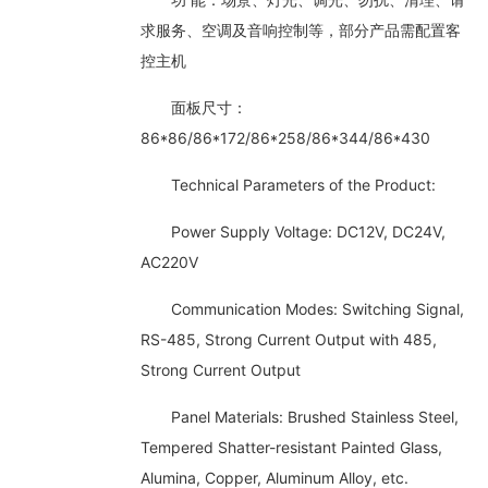
求服务、空调及音响控制等，部分产品需配置客
控主机
面板尺寸：
86*86/86*172/86*258/86*344/86*430
Technical Parameters of the Product:
Power Supply Voltage: DC12V, DC24V,
AC220V
Communication Modes: Switching Signal,
RS-485, Strong Current Output with 485,
Strong Current Output
Panel Materials: Brushed Stainless Steel,
Tempered Shatter-resistant Painted Glass,
Alumina, Copper, Aluminum Alloy, etc.