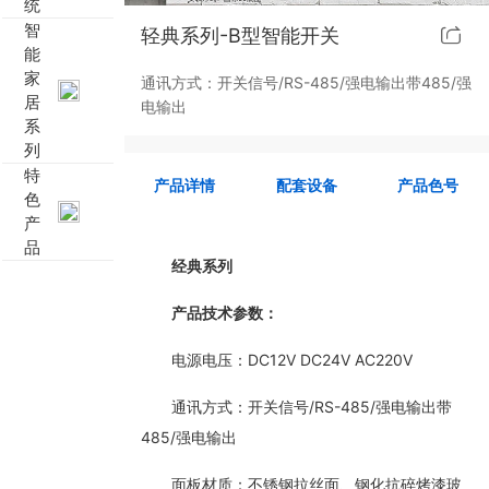
统
智
轻典系列-B型智能开关
靓典系列智能开关
客控系统方案4
能
家
通讯方式：开关信号/RS-485/强电输出带485/强
睿典系列智能开关
客控系统方案5
居
电输出
系
列
君典系列智能开关
特
产品详情
配套设备
产品色号
色
凯越系列智能开关
产
品
完美体育,完美（中国） 智能开关
经典系列
产品技术参数：
大板系列智能开关
电源电压：DC12V DC24V AC220V
摇杆系列智能开关
通讯方式：开关信号/RS-485/强电输出带
精雕系列智能开关
485/强电输出
面板材质：不锈钢拉丝面、钢化抗碎烤漆玻
70款的智能开关