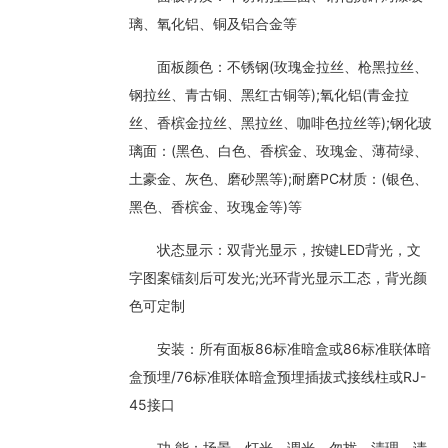
璃、氧化铝、铜及铝合金等
面板颜色：不锈钢(玫瑰金拉丝、枪黑拉丝、
钢拉丝、青古铜、黑红古铜等);氧化铝(青金拉
丝、香槟金拉丝、黑拉丝、咖啡色拉丝等);钢化玻
璃面：(黑色、白色、香槟金、玫瑰金、薄荷绿、
土豪金、灰色、磨砂黑等);耐磨PC材质：(银色、
黑色、香槟金、玫瑰金等)等
状态显示：双背光显示，按键LED背光，文
字图案镭刻后可发光;光环背光显示工态，背光颜
色可定制
安装：所有面板86标准暗盒或86标准联体暗
盒预埋/76标准联体暗盒预埋插拔式接线柱或RJ-
45接口
功 能：场景、灯光、调光、勿扰、清理、请