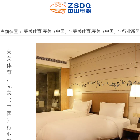
完美体育,完美（中国）
完美体育,完美（中国）
当前位置：
完美体育,完美（中国）
>
完美体育,完美（中国）
>
行业新闻
产品中心
完
完美体育,完美（中国）
智能开关
美
体
案例展示
客房门显系列
完美体育,完美（中国）
名典系列智能开关
育
,
完
关于我们
客控系统
行业新闻
成功案例
雅典系列智能开关
标准86门显
美
（
完美体育,完美（中国）
智能家居系列
轻典系列智能开关
标准带房号门显
客控系统方案1
中
国
特色产品
怡典系列智能开关
非标定制门显
客控系统方案2
电动窗帘
）
行
业
智典系列智能开关
客控系统方案3
无线开关插座
壁龛式插卡取电