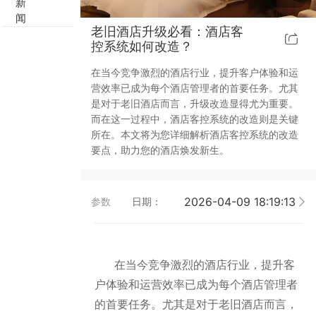
新
闻
靓典系列智能开关
客控系统方案4
老旧酒店升级必看：酒店客
控系统如何改造？
睿典系列智能开关
客控系统方案5
在当今竞争激烈的酒店行业，提升客户体验和运
营效率已成为每个酒店管理者的首要任务。尤其
君典系列智能开关
是对于老旧酒店而言，升级改造显得尤为重要。
而在这一过程中，酒店客控系统的改造则是关键
凯越系列智能开关
所在。本文将为您详细解析酒店客控系统的改造
要点，助力您的酒店焕发新生。
完美体育,完美（中国） 智能开关
2026-04-09 18:19:13
参数
日期：
大板系列智能开关
摇杆系列智能开关
在当今竞争激烈的酒店行业，提升客
精雕系列智能开关
户体验和运营效率已成为每个酒店管理者
的首要任务。尤其是对于老旧酒店而言，
70款的智能开关